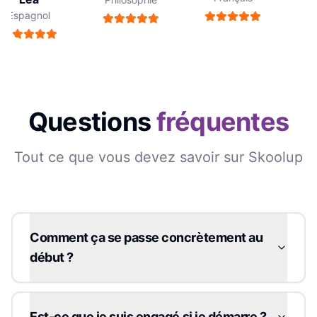
Espagnol
E
Questions
fréquentes
Tout ce que vous devez savoir sur Skoolup
Comment ça se passe concrètement au
début ?
Est-ce que je suis engagé si je démarre ?