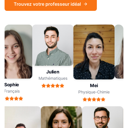
Trouvez votre professeur idéal
Julien
Mathématiques
Sophie
S
Mei
Français
F
Physique-Chimie