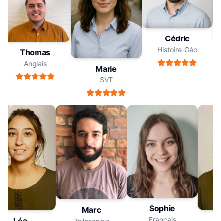
Cédric
Histoire-Géo
Thomas
Anglais
Marie
SVT
Sophie
Marc
Français
Léa
Philosophie