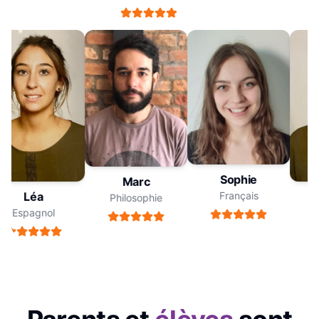
Sophie
Marc
Français
Léa
Philosophie
Espagnol
E