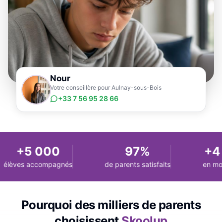
Nour
Votre conseillère pour Aulnay-sous-Bois
+33 7 56 95 28 66
+5 000
97%
+4 
élèves accompagnés
de parents satisfaits
en moy
Pourquoi des milliers de parents
choisissent
Skoolup