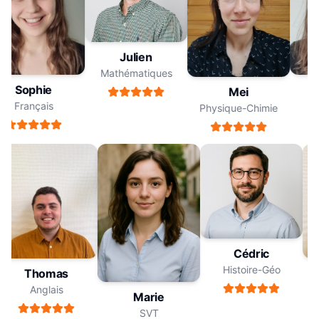
Julien
Mathématiques
Sophie
Mei
Français
F
Physique-Chimie
Cédric
Histoire-Géo
Thomas
Anglais
Marie
SVT