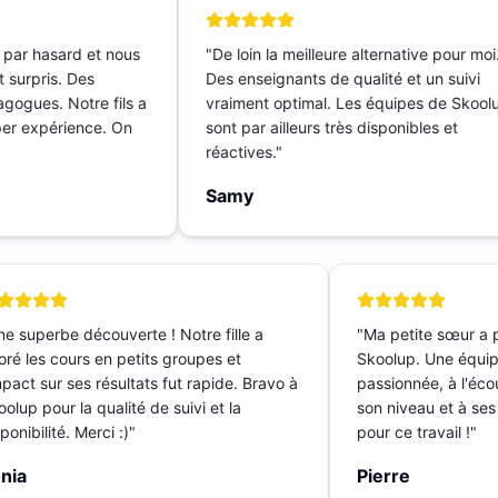
t par hasard et nous
"
De loin la meilleure alternative pour m
nt surpris. Des
Des enseignants de qualité et un suivi
dagogues. Notre fils a
vraiment optimal. Les équipes de Sko
Super expérience. On
sont par ailleurs très disponibles et
réactives.
"
Samy
 superbe découverte ! Notre fille a
"
Ma petite sœur a p
é les cours en petits groupes et
Skoolup. Une équipe
pact sur ses résultats fut rapide. Bravo à
passionnée, à l'écout
lup pour la qualité de suivi et la
son niveau et à ses 
nibilité. Merci :)
"
pour ce travail !
"
ia
Pierre