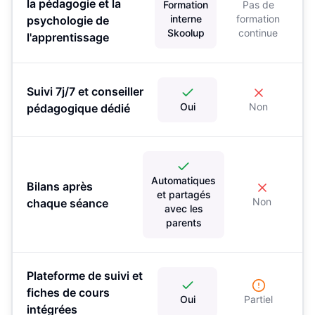
la pédagogie et la
Formation
Pas de
interne
formation
psychologie de
Skoolup
continue
l'apprentissage
Suivi 7j/7 et conseiller
Oui
Non
pédagogique dédié
Automatiques
Bilans après
et partagés
Non
chaque séance
avec les
parents
Plateforme de suivi et
fiches de cours
Oui
Partiel
intégrées