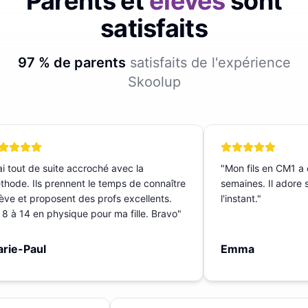
Parents et
élèves
sont
satisfaits
97 % de parents
satisfaits de l'expérience
Skoolup
 tout de suite accroché avec la
"
Mon fils en CM1 a c
ode. Ils prennent le temps de connaître
semaines. Il adore sa
ève et proposent des profs excellents.
l'instant.
"
 à 14 en physique pour ma fille. Bravo
"
ie-Paul
Emma