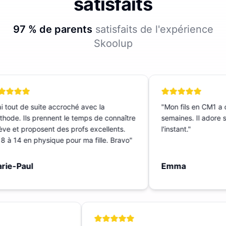
satisfaits
97 % de parents
satisfaits de l'expérience
Skoolup
 tout de suite accroché avec la
"
Mon fils en CM1 a c
ode. Ils prennent le temps de connaître
semaines. Il adore sa 
ève et proposent des profs excellents.
l'instant.
"
 à 14 en physique pour ma fille. Bravo
"
ie-Paul
Emma