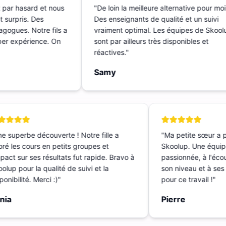
t par hasard et nous
"
De loin la meilleure alternative pour m
nt surpris. Des
Des enseignants de qualité et un suivi
dagogues. Notre fils a
vraiment optimal. Les équipes de Sko
Super expérience. On
sont par ailleurs très disponibles et
réactives.
"
Samy
 superbe découverte ! Notre fille a
"
Ma petite sœur a p
é les cours en petits groupes et
Skoolup. Une équipe
act sur ses résultats fut rapide. Bravo à
passionnée, à l'écout
up pour la qualité de suivi et la
son niveau et à ses b
nibilité. Merci :)
"
pour ce travail !
"
ia
Pierre