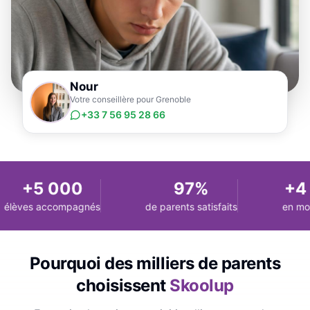
Nour
Votre conseillère pour Grenoble
+33 7 56 95 28 66
+5 000
97%
+4 
élèves accompagnés
de parents satisfaits
en moy
Pourquoi des milliers de parents
choisissent
Skoolup