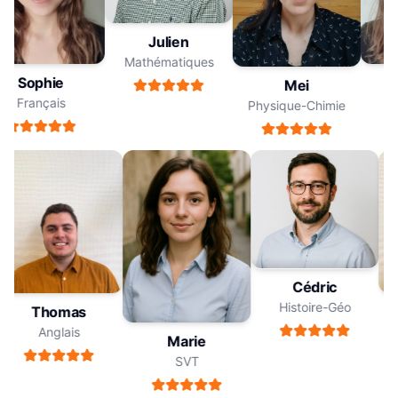
Julien
Mathématiques
Sophie
Mei
Français
F
Physique-Chimie
Cédric
Histoire-Géo
Thomas
Anglais
Marie
SVT