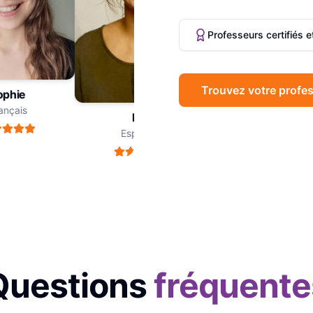
Professeurs certifiés 
Trouvez votre profes
hie
Marc
çais
Philosophie
Léa
Espagnol
Questions
fréquente