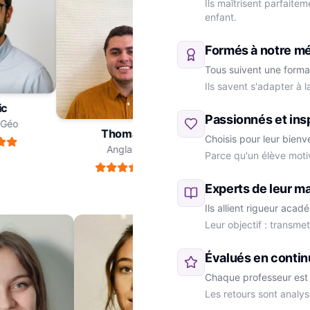
Ils maîtrisent parfaite
enfant.
Formés à notre m
Tous suivent une forma
Ils savent s'adapter à 
ric
Passionnés et ins
re-Géo
Thomas
Choisis pour leur bienv
Anglais
Parce qu'un élève moti
Marie
SVT
Experts de leur ma
Ils allient rigueur aca
Leur objectif : transme
Évalués en contin
Chaque professeur est 
Les retours sont analys