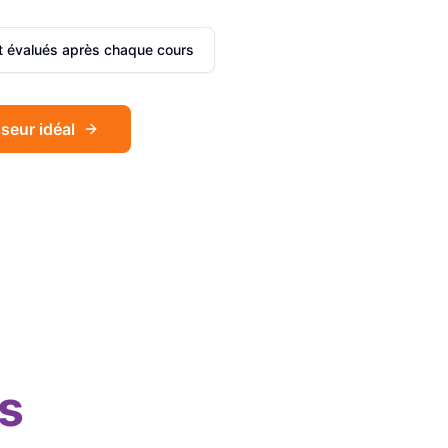
et évalués après chaque cours
seur idéal
Sophie
Français
Léa
Espagnol
s