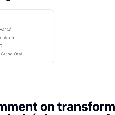
avancé
mplexité
SQL
 Grand Oral
ment on transform