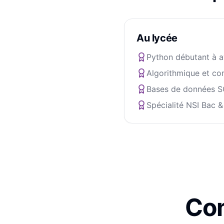
Au lycée
Python débutant à 
Algorithmique et co
Bases de données 
Spécialité NSI Bac &
Com