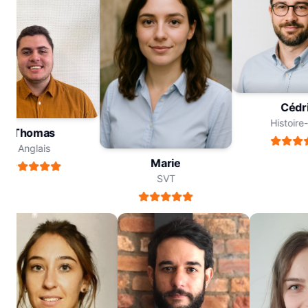
Céd
Histoi
Thomas
Anglais
Marie
SVT