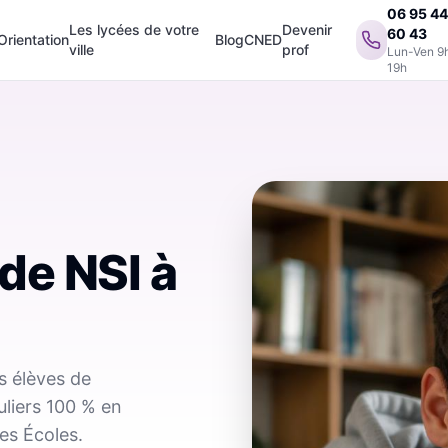
06 95 4
Les lycées de votre
Devenir
60 43
Orientation
Blog
CNED
ville
prof
Lun-Ven 9
19h
 de NSI
à
s élèves de
uliers 100 % en
es Écoles.