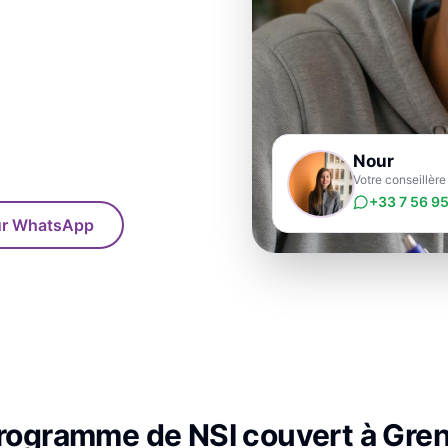
Nour
Votre conseillèr
+33 7 56 95
sur WhatsApp
programme de
NSI
couvert à
Gren