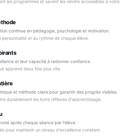
ment les programmes et savent les rendre accessibles à votre
éthode
tion continue en pédagogie, psychologie et motivation.
la personnalité et au rythme de chaque élève.
Cédric
pirants
Histoire-Géo
Thomas
eillance et leur capacité à redonner confiance.
Anglais
vé apprend deux fois plus vite.
tière
démique et méthode claire pour garantir des progrès visibles.
ttre durablement les bons réflexes d'apprentissage.
u
noté après chaque séance par l'élève.
és pour maintenir un niveau d'excellence constant.