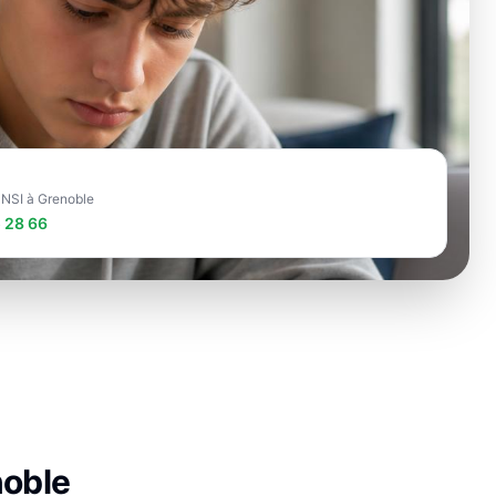
e NSI à Grenoble
 28 66
oble