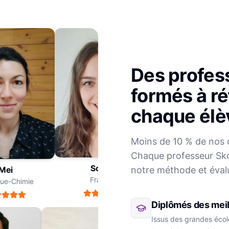
Des profes
formés à ré
chaque élè
Julien
Moins de 10 % de nos 
Mathématiques
Chaque professeur Sko
Sophie
notre méthode et éval
ei
Français
e-Chimie
Diplômés des meil
Issus des grandes école