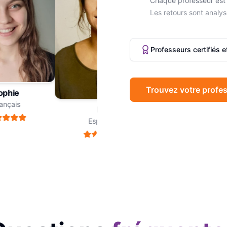
Chaque professeur est 
Les retours sont analys
Professeurs certifiés 
Trouvez votre profes
hie
Marc
çais
Philosophie
Léa
Espagnol