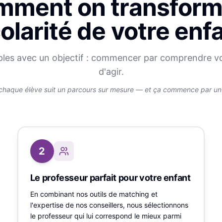
ment on transform
olarité de votre enf
ples avec un objectif : commencer par comprendre v
d'agir.
chaque élève suit un parcours sur mesure — et ça commence par un v
2
Le professeur parfait pour votre enfant
En combinant nos outils de matching et
l'expertise de nos conseillers, nous sélectionnons
le professeur qui lui correspond le mieux parmi