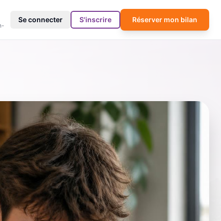
4
Se connecter
S'inscrire
Réserver mon bilan
h-