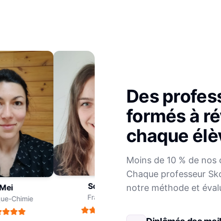
Des profes
formés à ré
chaque élè
Julien
Moins de 10 % de nos 
Mathématiques
Chaque professeur Sko
Sophie
notre méthode et éval
ei
Français
e-Chimie