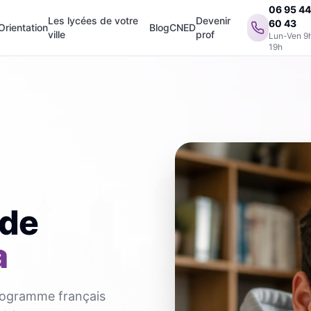
06 95 4
Les lycées de votre
Devenir
60 43
Orientation
Blog
CNED
ville
prof
Lun-Ven 9
19h
 de
a
programme français