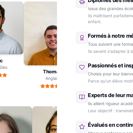
Diplômés des meil
Issus des grandes école
Ils maîtrisent parfaite
enfant.
Formés à notre m
Tous suivent une forma
Ils savent s'adapter à 
ric
Passionnés et ins
re-Géo
Thomas
Choisis pour leur bienv
Anglais
Parce qu'un élève moti
Marie
SVT
Experts de leur ma
Ils allient rigueur aca
Leur objectif : transme
Évalués en contin