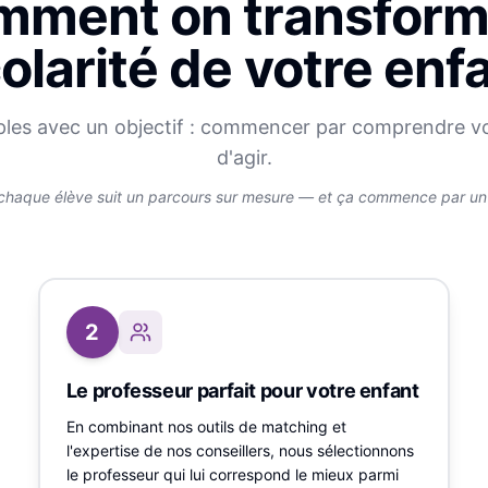
ment on transform
olarité de votre enf
ples avec un objectif : commencer par comprendre v
d'agir.
chaque élève suit un parcours sur mesure — et ça commence par un v
2
Le professeur parfait pour votre enfant
En combinant nos outils de matching et
l'expertise de nos conseillers, nous sélectionnons
le professeur qui lui correspond le mieux parmi