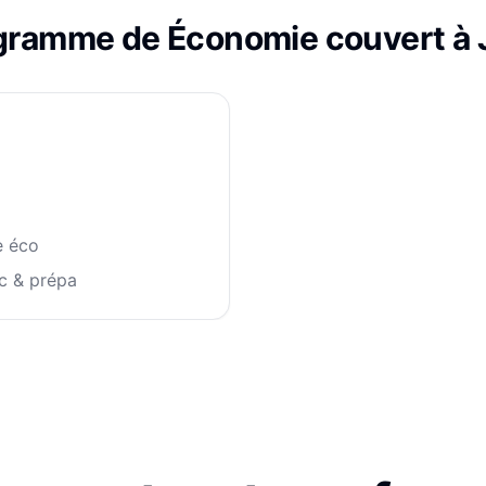
ogramme de
Économie
couvert à
e éco
c & prépa