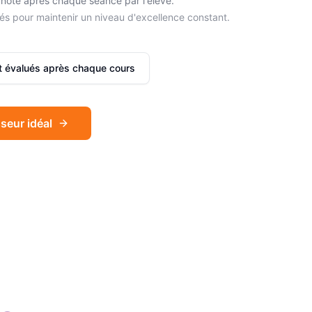
noté après chaque séance par l'élève.
és pour maintenir un niveau d'excellence constant.
et évalués après chaque cours
seur idéal
Sophie
Français
Léa
Espagnol