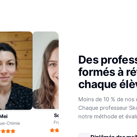
Des profes
formés à ré
chaque élè
Julien
Moins de 10 % de nos 
Mathématiques
Chaque professeur Sko
Sophie
notre méthode et éval
ei
Français
e-Chimie