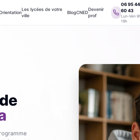
06 95 4
Les lycées de votre
Devenir
60 43
Orientation
Blog
CNED
ville
prof
Lun-Ven 9
19h
 de
a
 programme