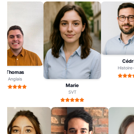
Céd
Histoi
Thomas
Anglais
Marie
SVT