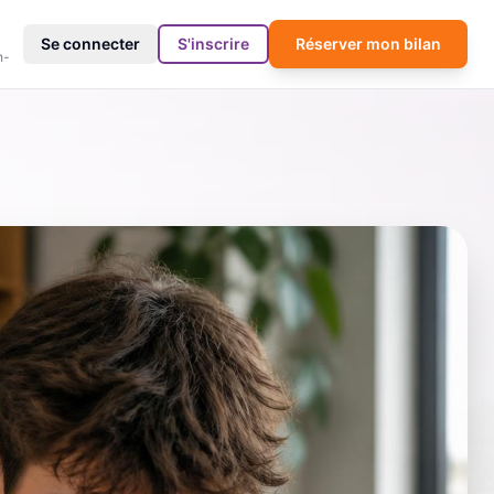
4
Se connecter
S'inscrire
Réserver mon bilan
h-