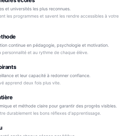
leures écoles
s et universités les plus reconnues.
ment les programmes et savent les rendre accessibles à votre
éthode
tion continue en pédagogie, psychologie et motivation.
la personnalité et au rythme de chaque élève.
Cédric
pirants
Histoire-Géo
Thomas
eillance et leur capacité à redonner confiance.
Anglais
vé apprend deux fois plus vite.
tière
démique et méthode claire pour garantir des progrès visibles.
ttre durablement les bons réflexes d'apprentissage.
u