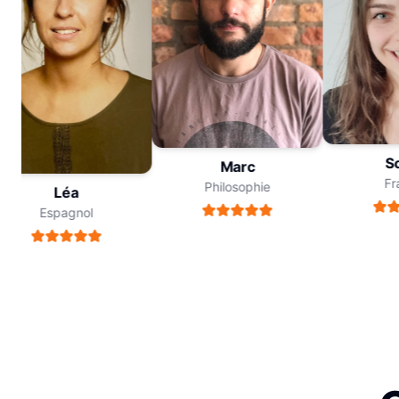
Sop
Marc
Fran
Philosophie
Léa
Espagnol