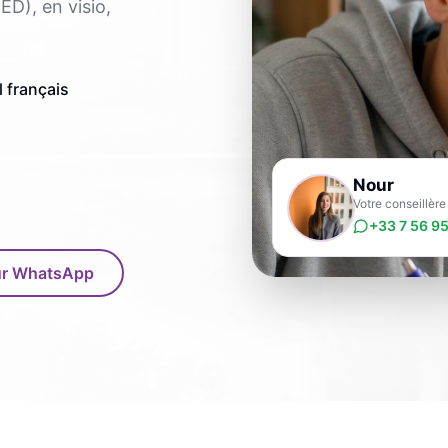
ED), en visio,
 français
Nour
Votre conseillèr
+33 7 56 95
sur WhatsApp