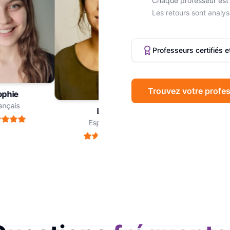
Chaque professeur est 
Les retours sont analys
Professeurs certifiés 
Trouvez votre profes
hie
Marc
çais
Philosophie
Léa
Espagnol