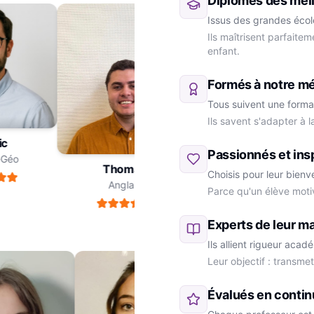
Diplômés des meil
Issus des grandes école
Ils maîtrisent parfaite
enfant.
Formés à notre m
Tous suivent une forma
Ils savent s'adapter à 
ric
Passionnés et ins
re-Géo
Thomas
Choisis pour leur bienv
Anglais
Parce qu'un élève moti
Marie
SVT
Experts de leur ma
Ils allient rigueur aca
Leur objectif : transme
Évalués en contin