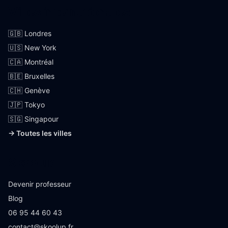
Villes internationales
🇬🇧 Londres
🇺🇸 New York
🇨🇦 Montréal
🇧🇪 Bruxelles
🇨🇭 Genève
🇯🇵 Tokyo
🇸🇬 Singapour
→ Toutes les villes
Skoolup
Devenir professeur
Blog
06 95 44 60 43
contact@skoolup.fr