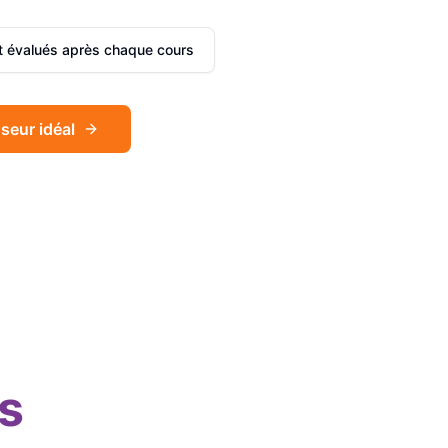
et évalués après chaque cours
seur idéal
Sophie
Français
Léa
Espagnol
s