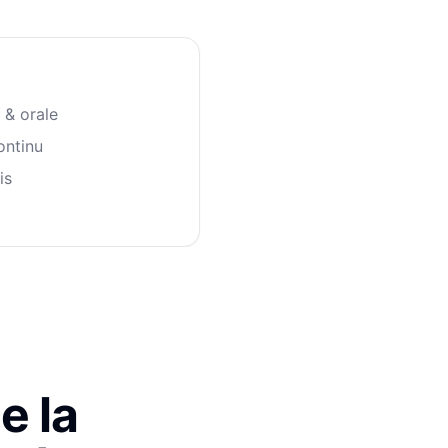
 & orale
ontinu
is
e la