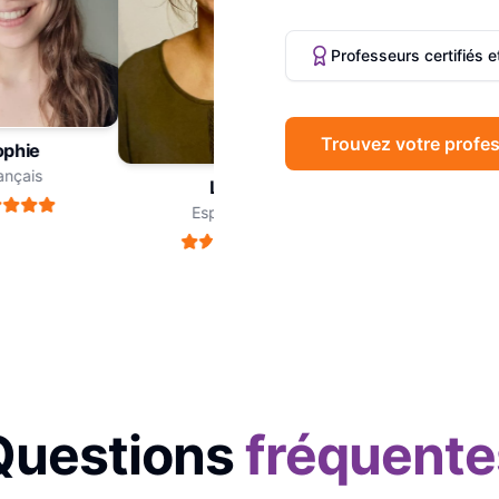
Professeurs certifiés 
Trouvez votre profes
hie
Marc
çais
Philosophie
Léa
Espagnol
Questions
fréquente