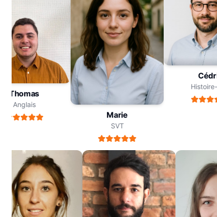
Céd
Histoi
Thomas
Anglais
Marie
SVT