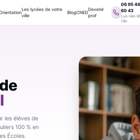
06 95 4
Les lycées de votre
Devenir
60 43
Orientation
Blog
CNED
ville
prof
Lun-Ven 9
19h
 de
l
r les élèves de
culiers 100 % en
es Écoles.