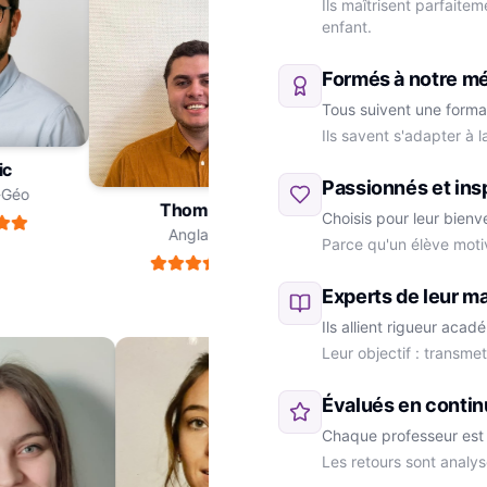
Ils maîtrisent parfaite
enfant.
Formés à notre m
Tous suivent une forma
Ils savent s'adapter à 
ric
Passionnés et ins
re-Géo
Thomas
Choisis pour leur bienv
Anglais
Parce qu'un élève moti
Marie
SVT
Experts de leur ma
Ils allient rigueur aca
Leur objectif : transme
Évalués en contin
Chaque professeur est 
Les retours sont analys