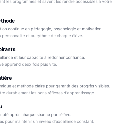
ment les programmes et savent les rendre accessibles à votre
éthode
tion continue en pédagogie, psychologie et motivation.
la personnalité et au rythme de chaque élève.
Cédric
pirants
Histoire-Géo
Thomas
eillance et leur capacité à redonner confiance.
Anglais
vé apprend deux fois plus vite.
tière
démique et méthode claire pour garantir des progrès visibles.
ttre durablement les bons réflexes d'apprentissage.
u
noté après chaque séance par l'élève.
és pour maintenir un niveau d'excellence constant.