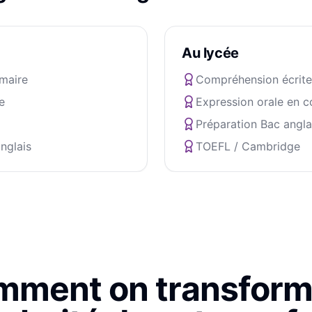
Au lycée
maire
Compréhension écrite
e
Expression orale en c
Préparation Bac angla
nglais
TOEFL / Cambridge
ment on transform