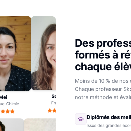
Des profes
formés à ré
chaque élè
Julien
Moins de 10 % de nos 
Mathématiques
Chaque professeur Sko
Sophie
notre méthode et éval
ei
Français
e-Chimie
Diplômés des meil
Issus des grandes école