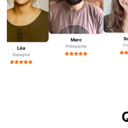
Sop
Marc
Fran
Philosophie
Léa
Espagnol