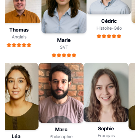
Cédric
Histoire-Géo
Thomas
Anglais
Marie
SVT
Sophie
Marc
Français
Léa
Philosophie