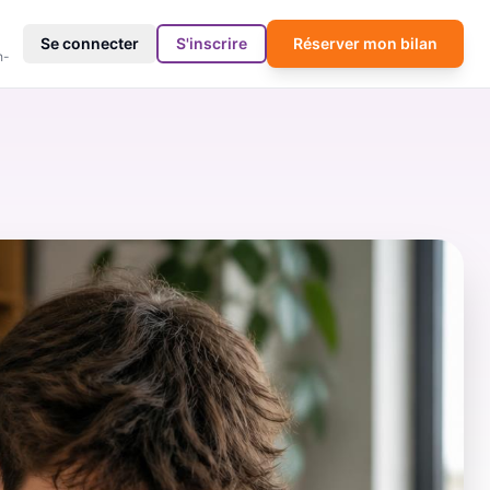
4
Se connecter
S'inscrire
Réserver mon bilan
h-