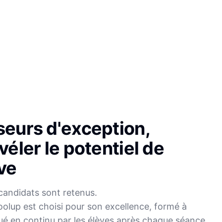
seurs d'exception,
véler le potentiel de
ve
candidats sont retenus.
olup est choisi pour son excellence, formé à
Sophie
ué en continu par les élèves après chaque séance.
Mei