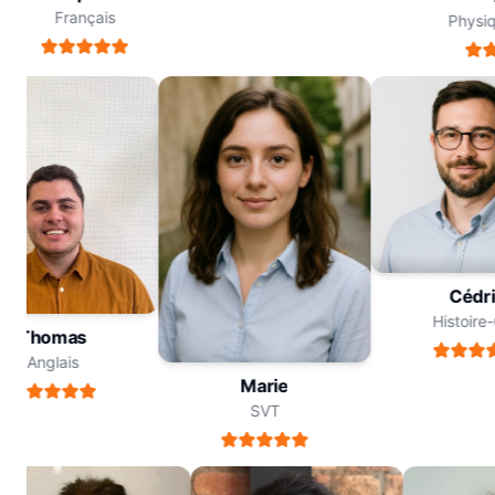
Français
Physiqu
Céd
Histoi
Thomas
Anglais
Marie
SVT