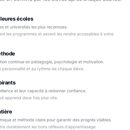
Français
Physique-Chimie
leures écoles
s et universités les plus reconnues.
ment les programmes et savent les rendre accessibles à votre
éthode
tion continue en pédagogie, psychologie et motivation.
la personnalité et au rythme de chaque élève.
Cédric
pirants
Histoire-Géo
Thomas
eillance et leur capacité à redonner confiance.
Anglais
vé apprend deux fois plus vite.
tière
démique et méthode claire pour garantir des progrès visibles.
ttre durablement les bons réflexes d'apprentissage.