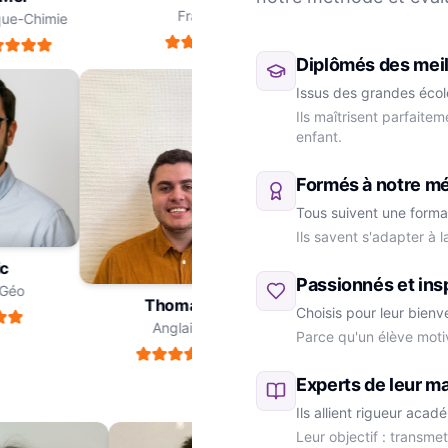
Français
e-Chimie
Diplômés des meil
Issus des grandes école
Ils maîtrisent parfaite
enfant.
Formés à notre m
Tous suivent une forma
Ils savent s'adapter à 
ric
Passionnés et ins
re-Géo
Thomas
Choisis pour leur bienv
Anglais
Parce qu'un élève moti
Marie
SVT
Experts de leur ma
Ils allient rigueur aca
Leur objectif : transme