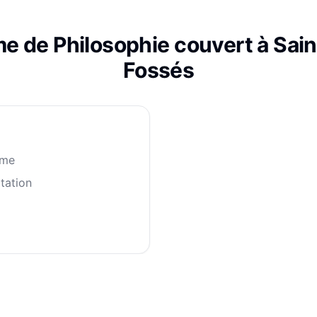
me de
Philosophie
couvert à
Sai
Fossés
mme
tation