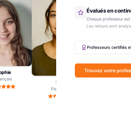
Évalués en contin
Chaque professeur est 
Les retours sont analys
Professeurs certifiés 
Trouvez votre profes
phie
Marc
nçais
Philosophie
Léa
Espagnol