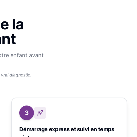
e la
ant
otre enfant avant
rai diagnostic.
3
Démarrage express et suivi en temps