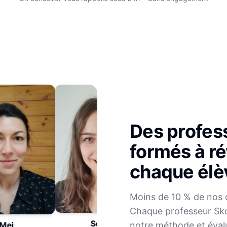
Des profes
formés à ré
chaque élè
Julien
Moins de 10 % de nos 
Mathématiques
Chaque professeur Sko
Sophie
notre méthode et éval
ei