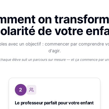
ment on transform
olarité de votre enf
ples avec un objectif : commencer par comprendre v
d'agir.
chaque élève suit un parcours sur mesure — et ça commence par un v
2
Le professeur parfait pour votre enfant