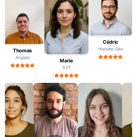
Cédric
Histoire-Géo
Thomas
Anglais
Marie
SVT