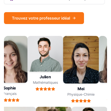
Trouvez votre professeur idéal
Julien
Mathématiques
Sophie
S
Mei
Français
F
Physique-Chimie