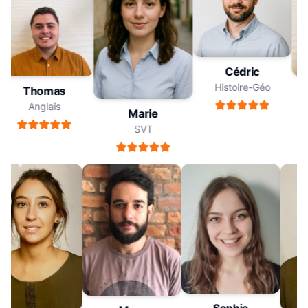
Cédric
Histoire-Géo
Thomas
Anglais
Marie
SVT