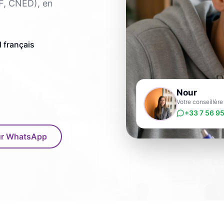
F, CNED), en
 français
Nour
Votre conseillè
+33 7 56 95
sur WhatsApp