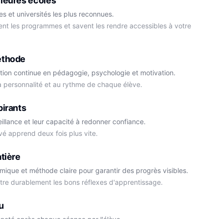
leures écoles
s et universités les plus reconnues.
ment les programmes et savent les rendre accessibles à votre
éthode
tion continue en pédagogie, psychologie et motivation.
la personnalité et au rythme de chaque élève.
Cédric
pirants
Histoire-Géo
Thomas
eillance et leur capacité à redonner confiance.
Anglais
vé apprend deux fois plus vite.
tière
démique et méthode claire pour garantir des progrès visibles.
ttre durablement les bons réflexes d'apprentissage.
u