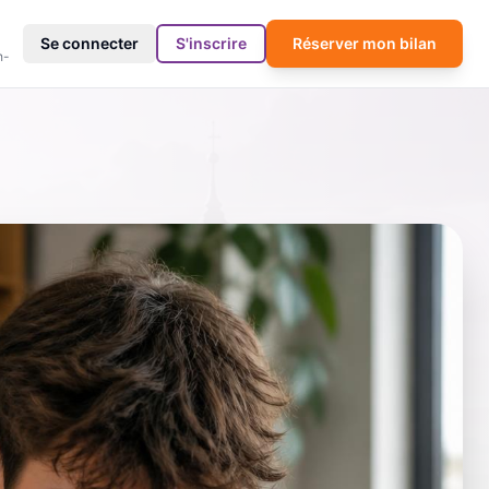
4
Se connecter
S'inscrire
Réserver mon bilan
h-