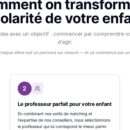
ment on transform
olarité de votre enf
ples avec un objectif : commencer par comprendre v
d'agir.
chaque élève suit un parcours sur mesure — et ça commence par un v
2
Le professeur parfait pour votre enfant
En combinant nos outils de matching et
l'expertise de nos conseillers, nous sélectionnons
le professeur qui lui correspond le mieux parmi