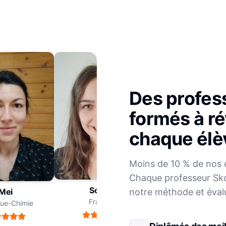
Des profes
formés à ré
chaque élè
Julien
Moins de 10 % de nos 
Mathématiques
Chaque professeur Sko
Sophie
notre méthode et éval
ei
Français
e-Chimie