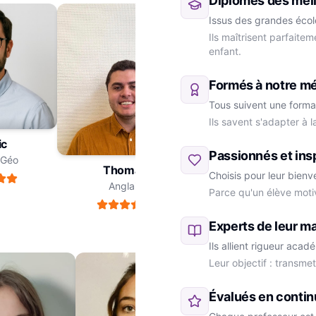
Diplômés des meil
Issus des grandes école
Ils maîtrisent parfaite
enfant.
Formés à notre m
Tous suivent une forma
Ils savent s'adapter à 
ric
Passionnés et ins
re-Géo
Thomas
Choisis pour leur bienv
Anglais
Parce qu'un élève moti
Marie
SVT
Experts de leur ma
Ils allient rigueur aca
Leur objectif : transme
Évalués en contin