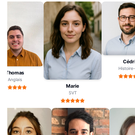
Céd
Histoi
Thomas
Anglais
Marie
SVT