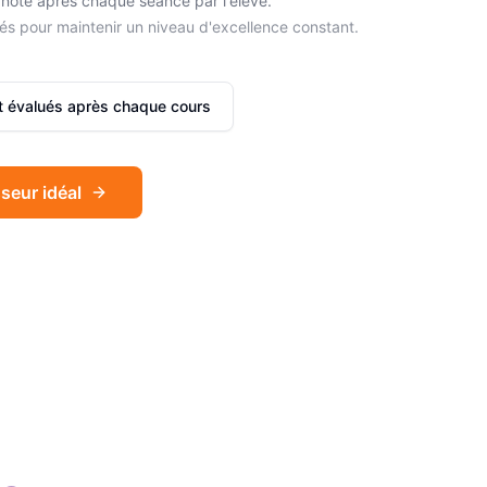
noté après chaque séance par l'élève.
és pour maintenir un niveau d'excellence constant.
et évalués après chaque cours
seur idéal
Sophie
Français
Léa
Espagnol