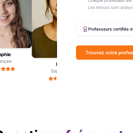
Chaque professeur est 
Les retours sont analys
Professeurs certifiés 
Trouvez votre profes
hie
Marc
çais
Philosophie
Léa
Espagnol