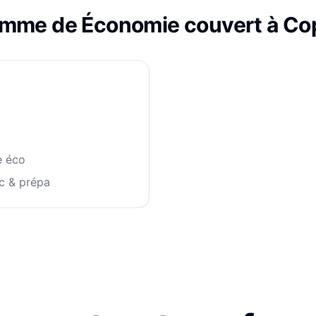
amme de
Économie
couvert à
Co
e éco
c & prépa