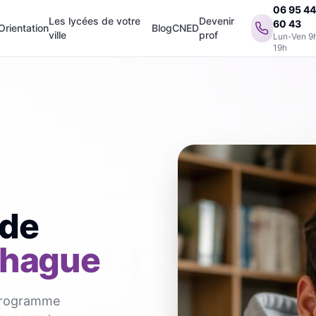
06 95 4
Les lycées de votre
Devenir
60 43
Orientation
Blog
CNED
ville
prof
Lun-Ven 9
19h
 de
hague
 programme