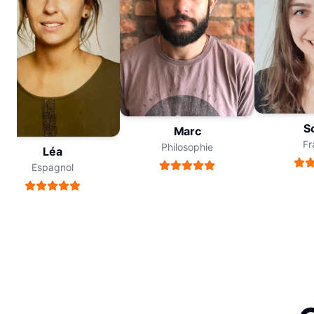
Sop
Marc
Fran
Philosophie
Léa
Espagnol