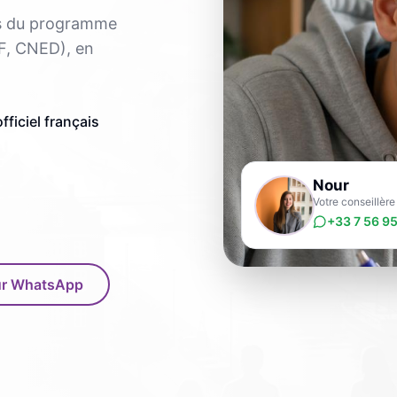
es du programme
F, CNED), en
ficiel français
Nour
Votre conseillè
+33 7 56 95
sur WhatsApp