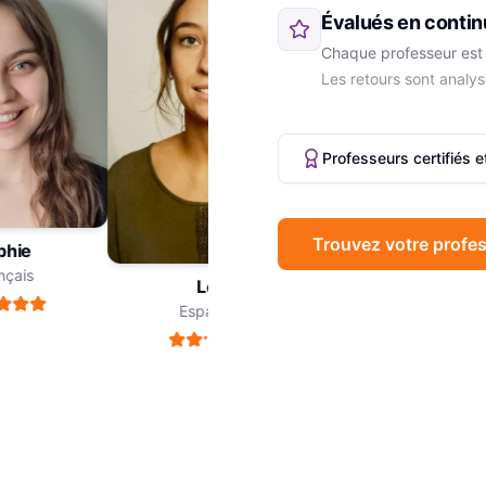
Évalués en contin
Chaque professeur est 
Les retours sont analys
Professeurs certifiés 
Trouvez votre profes
ie
Marc
ais
Philosophie
Léa
Espagnol