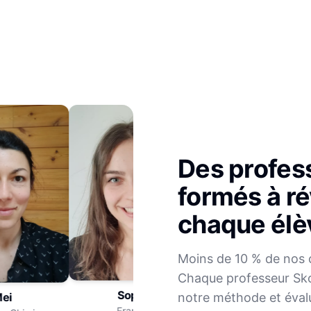
Des profes
formés à ré
chaque élè
Julien
Moins de 10 % de nos 
Mathématiques
Chaque professeur Sko
Sophie
notre méthode et éval
i
Français