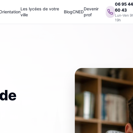
06 95 4
Les lycées de votre
Devenir
60 43
Orientation
Blog
CNED
ville
prof
Lun-Ven 9
19h
 de