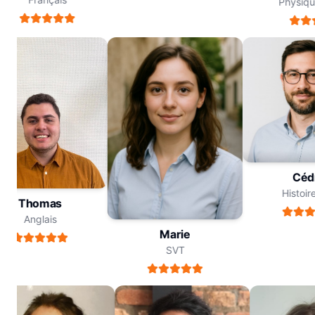
Physique
Cé
Histo
Thomas
Anglais
Marie
SVT