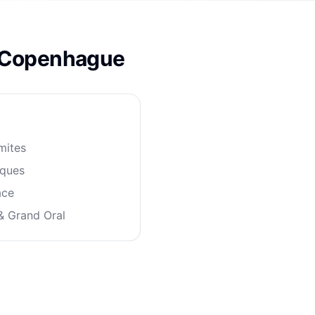
Copenhague
imites
iques
ace
& Grand Oral