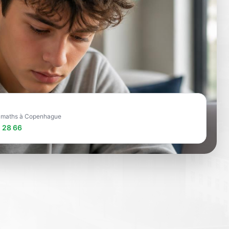
re maths à Copenhague
 28 66