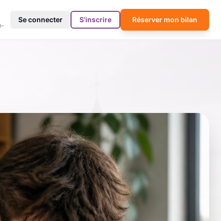
4
Se connecter
S'inscrire
Réserver mon bilan
h-