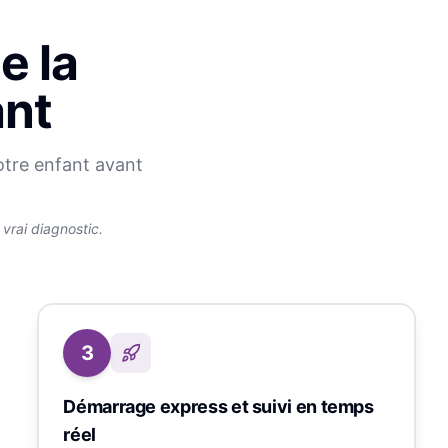
e la
ant
otre enfant avant
rai diagnostic.
3
Démarrage express et suivi en temps
réel