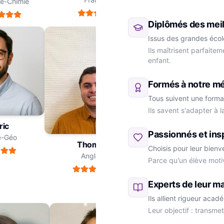
-Chimie
Diplômés des meil
Issus des grandes école
Ils maîtrisent parfaite
enfant.
Formés à notre m
Tous suivent une forma
Ils savent s'adapter à 
dric
Passionnés et ins
ire-Géo
Thomas
Choisis pour leur bienv
Anglais
Parce qu'un élève moti
Marie
SVT
Experts de leur ma
Ils allient rigueur aca
Leur objectif : transme