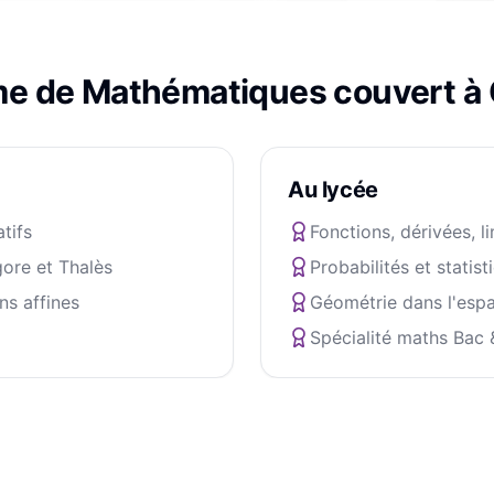
me de
Mathématiques
couvert à
Au lycée
atifs
Fonctions, dérivées, l
ore et Thalès
Probabilités et statist
ns affines
Géométrie dans l'esp
Spécialité maths Bac 