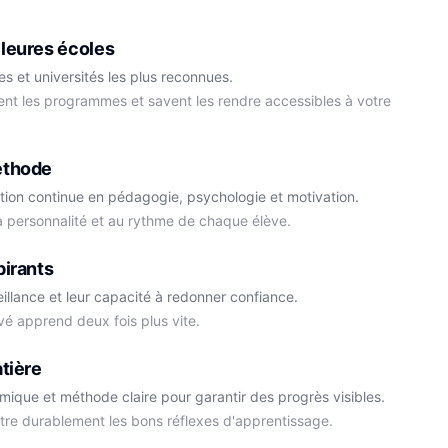
Physique-Chimie
leures écoles
s et universités les plus reconnues.
ment les programmes et savent les rendre accessibles à votre
éthode
tion continue en pédagogie, psychologie et motivation.
la personnalité et au rythme de chaque élève.
Cédric
pirants
Histoire-Géo
Thomas
eillance et leur capacité à redonner confiance.
Anglais
vé apprend deux fois plus vite.
tière
démique et méthode claire pour garantir des progrès visibles.
ttre durablement les bons réflexes d'apprentissage.