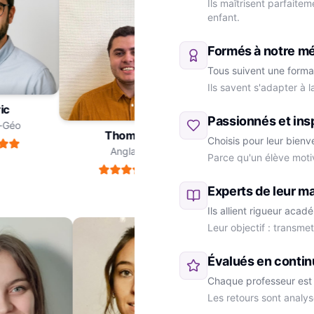
Ils maîtrisent parfaite
enfant.
Formés à notre m
Tous suivent une forma
Ils savent s'adapter à 
dric
Passionnés et ins
ire-Géo
Thomas
Choisis pour leur bienv
Anglais
Parce qu'un élève moti
Marie
SVT
Experts de leur ma
Ils allient rigueur aca
Leur objectif : transme
Évalués en contin
Chaque professeur est 
Les retours sont analys