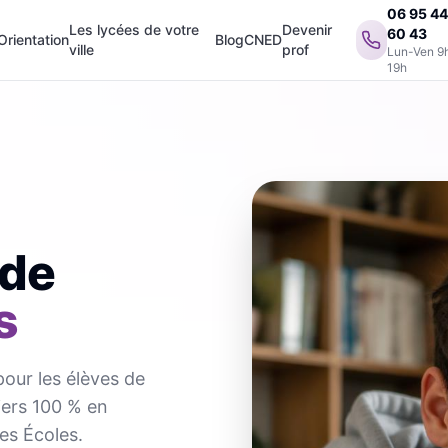
06 95 4
Les lycées de votre
Devenir
60 43
Orientation
Blog
CNED
ville
prof
Lun-Ven 9
19h
 de
s
pour les élèves de
iers 100 % en
es Écoles.