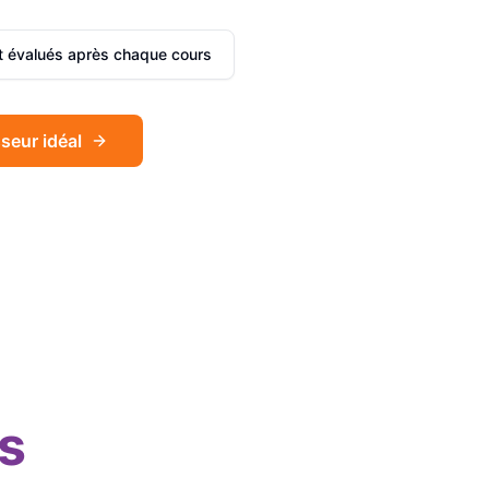
et évalués après chaque cours
seur idéal
Sophie
Français
Léa
Espagnol
s