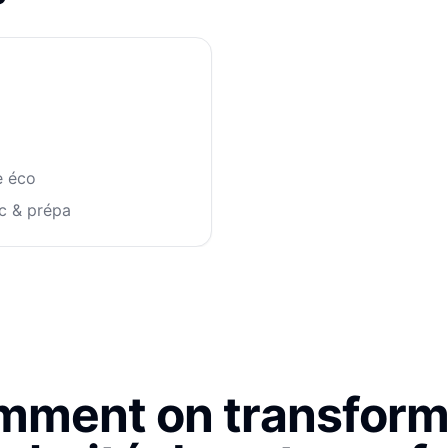
e éco
c & prépa
ment on transform