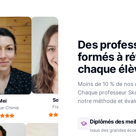
Des profes
formés à ré
chaque élè
Julien
Moins de 10 % de nos 
Mathématiques
Chaque professeur Sko
Sophie
notre méthode et éval
ei
Français
-Chimie
Diplômés des meil
Issus des grandes école