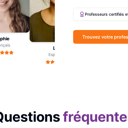
Professeurs certifiés 
Trouvez votre profes
hie
Marc
çais
Philosophie
Léa
Espagnol
Questions
fréquente