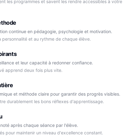
ment les programmes et savent les rendre accessibles à votre
éthode
tion continue en pédagogie, psychologie et motivation.
la personnalité et au rythme de chaque élève.
Cédric
pirants
Histoire-Géo
Thomas
eillance et leur capacité à redonner confiance.
Anglais
vé apprend deux fois plus vite.
tière
démique et méthode claire pour garantir des progrès visibles.
ttre durablement les bons réflexes d'apprentissage.
u
noté après chaque séance par l'élève.
és pour maintenir un niveau d'excellence constant.