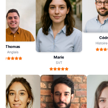
Cé
Histo
Thomas
Anglais
Marie
SVT