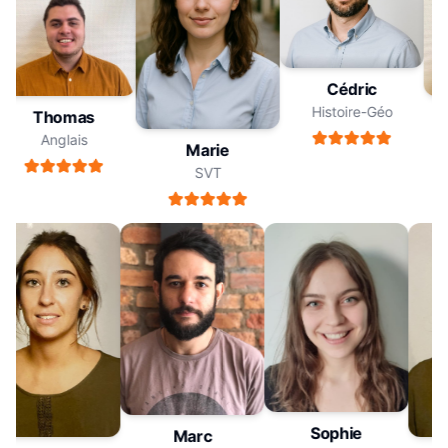
Cédric
Histoire-Géo
Thomas
Anglais
Marie
SVT
Sophie
Marc