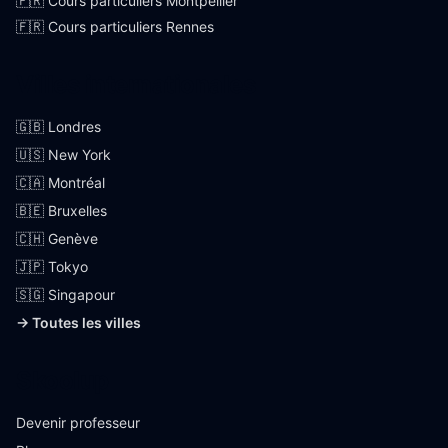
🇫🇷 Cours particuliers Montpellier
🇫🇷 Cours particuliers Rennes
Villes internationales
🇬🇧 Londres
🇺🇸 New York
🇨🇦 Montréal
🇧🇪 Bruxelles
🇨🇭 Genève
🇯🇵 Tokyo
🇸🇬 Singapour
→ Toutes les villes
Skoolup
Devenir professeur