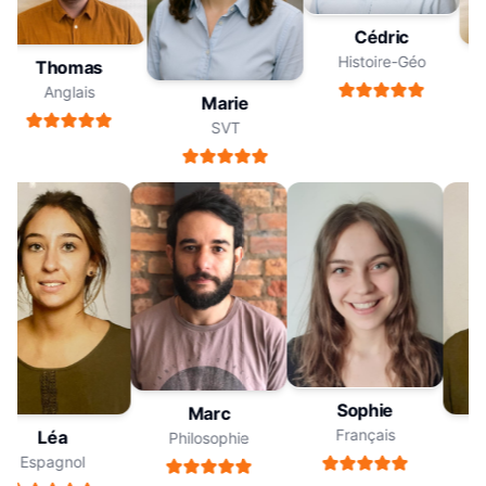
Cédric
Histoire-Géo
Thomas
Anglais
Marie
SVT
Sophie
Marc
Français
Léa
Philosophie
Espagnol