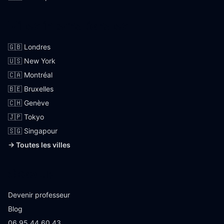
Villes internationales
🇬🇧 Londres
🇺🇸 New York
🇨🇦 Montréal
🇧🇪 Bruxelles
🇨🇭 Genève
🇯🇵 Tokyo
🇸🇬 Singapour
→ Toutes les villes
Skoolup
Devenir professeur
Blog
06 95 44 60 43