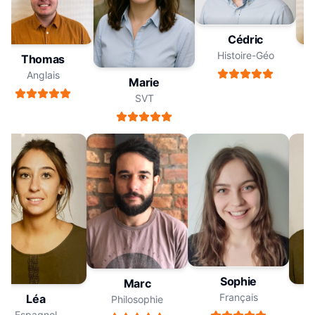
Cédric
Histoire-Géo
Thomas
Anglais
Marie
SVT
Sophie
Marc
Français
Léa
Philosophie
Espagnol