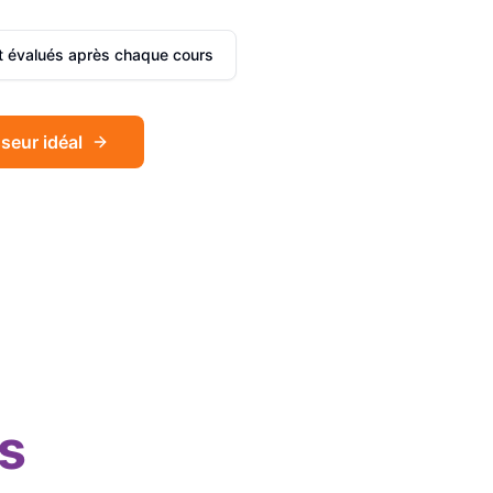
et évalués après chaque cours
seur idéal
Sophie
Français
Léa
Espagnol
s