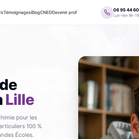
06 95 44 60
rs
Témoignages
Blog
CNED
Devenir prof
Lun-Ven 9h-1
 de
à
Lille
Chimie pour les
articuliers 100 %
andes Écoles.