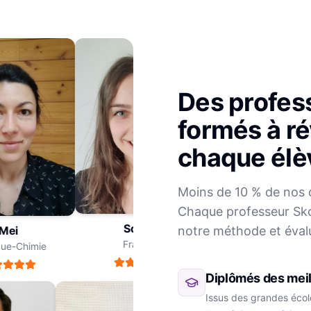
Des profes
formés à ré
chaque élè
Julien
Moins de 10 % de nos 
Mathématiques
Chaque professeur Sko
Sophie
notre méthode et éval
ei
Français
e-Chimie
Diplômés des meil
Issus des grandes école