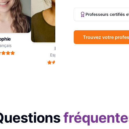
Professeurs certifiés 
Trouvez votre profes
hie
Marc
çais
Philosophie
Léa
Espagnol
Questions
fréquente