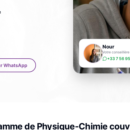
e
Nour
Votre conseillère
+33 7 56 95
sur WhatsApp
ramme de
Physique-Chimie
couv