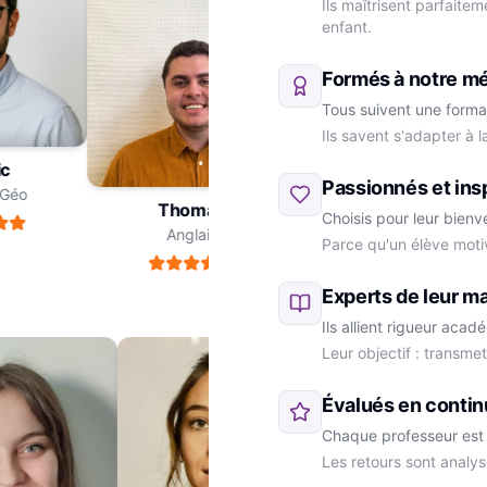
Ils maîtrisent parfaite
enfant.
Formés à notre m
Tous suivent une forma
Ils savent s'adapter à 
ric
Passionnés et ins
re-Géo
Thomas
Choisis pour leur bienv
Anglais
Parce qu'un élève moti
Marie
SVT
Experts de leur ma
Ils allient rigueur aca
Leur objectif : transme
Évalués en contin
Chaque professeur est 
Les retours sont analys