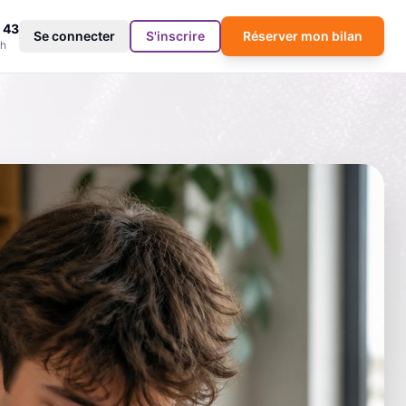
 43
Se connecter
S'inscrire
Réserver mon bilan
9h