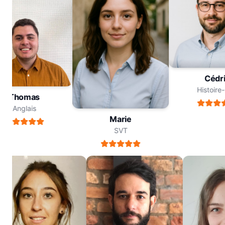
Céd
Histoi
Thomas
Anglais
Marie
SVT