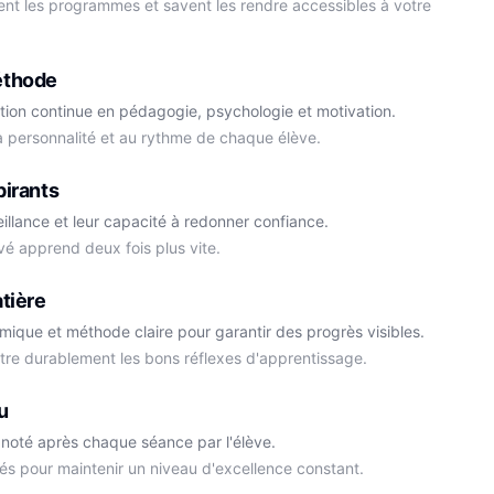
ment les programmes et savent les rendre accessibles à votre
éthode
tion continue en pédagogie, psychologie et motivation.
la personnalité et au rythme de chaque élève.
Cédric
pirants
Histoire-Géo
Thomas
eillance et leur capacité à redonner confiance.
Anglais
vé apprend deux fois plus vite.
tière
démique et méthode claire pour garantir des progrès visibles.
ttre durablement les bons réflexes d'apprentissage.
u
noté après chaque séance par l'élève.
és pour maintenir un niveau d'excellence constant.